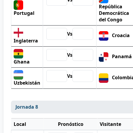
República
Portugal
Democrática
del Congo
Vs
Croacia
Inglaterra
Vs
Panamá
Ghana
Vs
Colombi
Uzbekistán
Jornada 8
Local
Pronóstico
Visitante