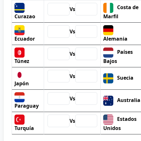
Costa de
Vs
Curazao
Marfil
Vs
Ecuador
Alemania
Países
Vs
Túnez
Bajos
Vs
Suecia
Japón
Vs
Australia
Paraguay
Estados
Vs
Turquía
Unidos