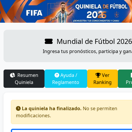
Mundial de Fútbol 2026
Ingresa tus pronósticos, participa y gan
Resumen
Ayuda /
Ver
Quiniela
Reglamento
Ranking
Pr
La quiniela ha finalizado.
No se permiten
modificaciones.