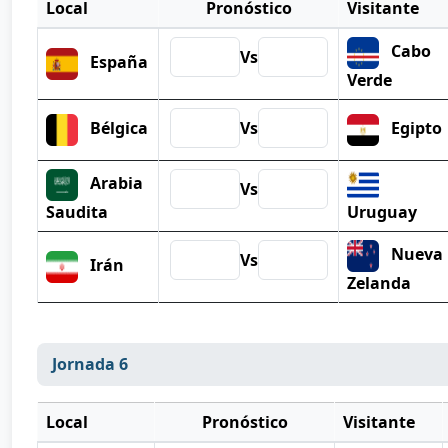
Local
Pronóstico
Visitante
Cabo
Vs
España
Verde
Vs
Bélgica
Egipto
Arabia
Vs
Saudita
Uruguay
Nueva
Vs
Irán
Zelanda
Jornada 6
Local
Pronóstico
Visitante