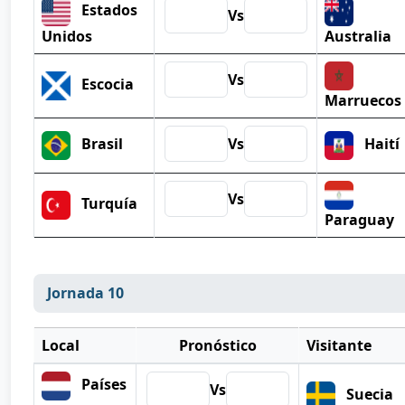
Estados
Vs
Unidos
Australia
Vs
Escocia
Marruecos
Vs
Brasil
Haití
Vs
Turquía
Paraguay
Jornada 10
Local
Pronóstico
Visitante
Países
Vs
Suecia