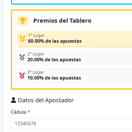
Premios del Tablero
1° Lugar
60.00% de las apuestas
2° Lugar
20.00% de las apuestas
3° Lugar
10.00% de las apuestas
Datos del Apostador
Cédula
*