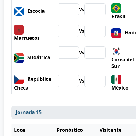
Vs
Escocia
Brasil
Vs
Hait
Marruecos
Vs
Sudáfrica
Corea del
Sur
República
Vs
Checa
México
Jornada 15
Local
Pronóstico
Visitante