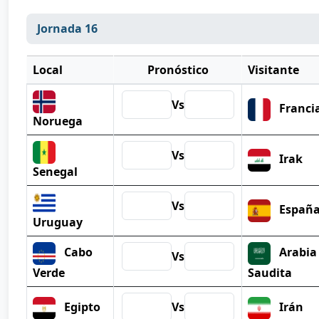
Jornada 16
Local
Pronóstico
Visitante
Vs
Franci
Noruega
Vs
Irak
Senegal
Vs
Españ
Uruguay
Cabo
Arabia
Vs
Verde
Saudita
Vs
Egipto
Irán